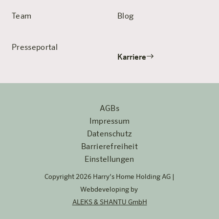
Team
Blog
Presseportal
Karriere
AGBs
Impressum
Datenschutz
Barrierefreiheit
Einstellungen
Copyright 2026 Harry’s Home Holding AG |
Webdeveloping by
ALEKS & SHANTU GmbH