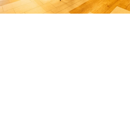
Griaß eich & cheers!
Du bist der Boss! Komm bitte einfach direkt zu uns an
die Bar, um zu bestellen!
BIER
SPRITZER & APERITIFS
WEIN
LONGDRINK