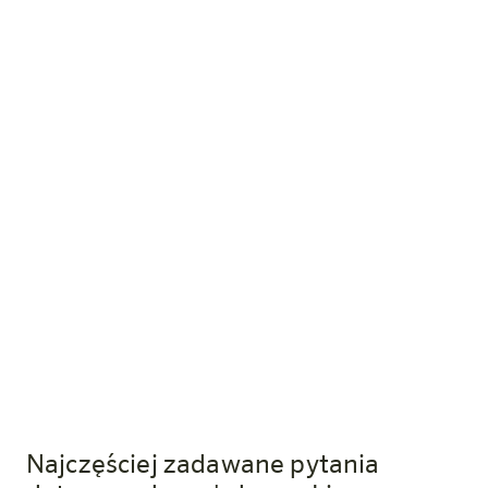
Góry, sauna i Salzburger Land - i jedna noc gratis.
Oferta specjalna 4=3 w Harry's Home
Bischofshofen zamienia krótką wycieczkę w Alpy
w prawdziwy powiew świeżego powietrza.
Wszystkie wpisy
Osoby € 76.50
Kariera
Wszystkie oferty
Najczęściej zadawane pytania