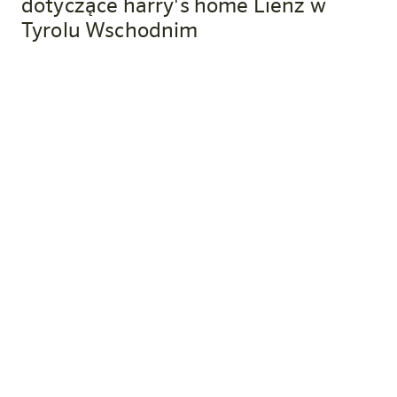
dotyczące harry's home Lienz w
Tyrolu Wschodnim
Jak dotrzeć do „harry's home” w
Bischofshofen?
Hotel znajduje się naprzeciwko dworca kolejowego w
Bischofshofen, w samym centrum miasta (ul.
Salzburger Straße 12). Do sklepów, restauracji i
deptaka można dojść w ciągu kilku minut.
Czy przy hotelu są miejsca
parkingowe?
Tak, podziemny parking z bezpośrednim dostępem do
hotelu jest dostępny w cenie 11,- € za noc. Samochody