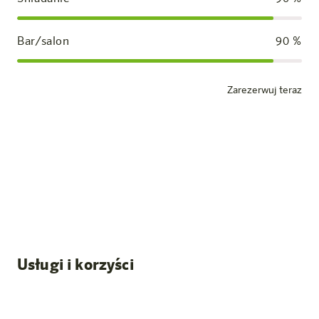
Bar/salon
90
%
Zarezerwuj teraz
Pokój standardowy
Nasze pokoje
Wszystkie wpisy
Usługi i korzyści