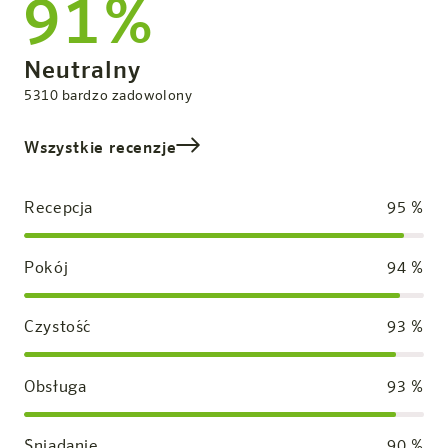
91%
Ogólna ocena
Neutralny
zadowolony
5310
bardzo zadowolony
Wszystkie recenzje
Recepcja
95
%
Pokój
94
%
Czystość
93
%
Obsługa
93
%
Śniadanie
90
%