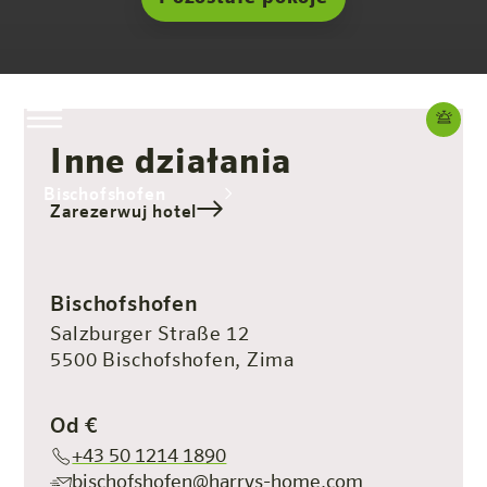
Inne działania
Bischofshofen
Zarezerwuj hotel
Hotel
Pokoje i oferty
Doświadczenie
Info
Bischofshofen
Salzburger Straße 12
5500 Bischofshofen, Zima
Od €
+43 50 1214 1890
bischofshofen@harrys-home.com