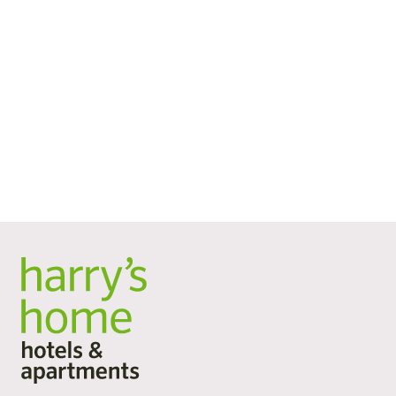
Czy masz jakieś pytania dotyczące naszego hotelu
konferencyjnego w Bischofshofen lub chciałbyś
rozpocząć planowanie od razu? Skontaktuj się z nami –
nasz zespół jest zawsze dostępny, aby pomóc Ci
zorganizować udane wydarzenie. Czekamy na
wiadomość od Ciebie!
Zadzwoń: +43 50 1214 1065
E-mail: meeting@harrys-home.com