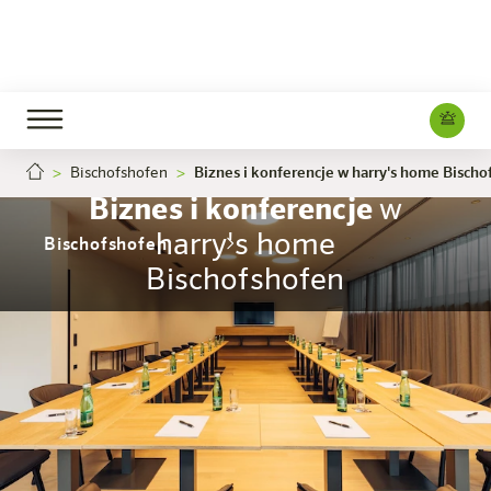
Bischofshofen
Biznes i konferencje w harry's home Bischo
Biznes i konferencje
w
harry's home
Bischofshofen
Bischofshofen
Hotel
Pokoje i oferty
Doświadczenie
Info