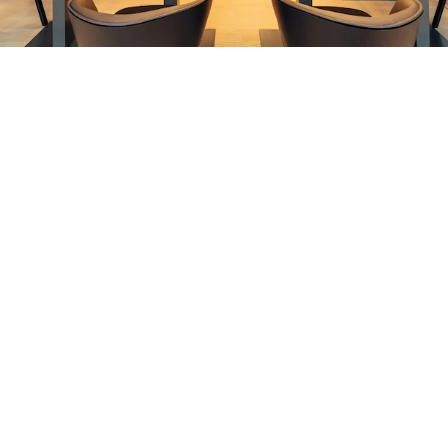
Witamy w domu Harry'ego w
Bischofshofen
Nowoczesna miejscowość wypoczynkowa i sportowa
Bischofshofen – liczne tereny narciarskie i coroczny
Turniej Czterech Skoczni charakteryzują miasto. Hotel
Harry’s Home z nowoczesnymi studiami i mieszkaniami
znajduje się w centrum, tuż obok dworca kolejowego.
Szczególna atrakcja: strefa wellness na 7. piętrze z
tarasem i fantastycznymi widokami na góry i miasto.
92 pokoje i apartamenty*