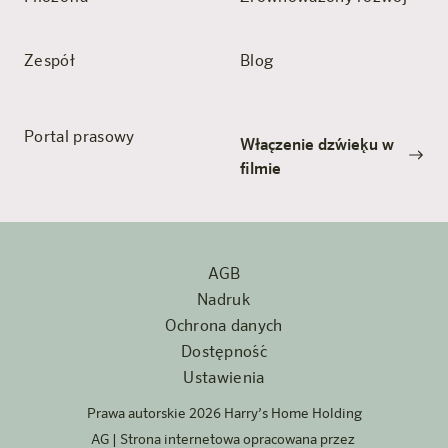
Zespół
Blog
Portal prasowy
Włączenie dźwięku w
filmie
AGB
Nadruk
Ochrona danych
Dostępność
Ustawienia
Prawa autorskie 2026 Harry’s Home Holding
AG | Strona internetowa opracowana przez