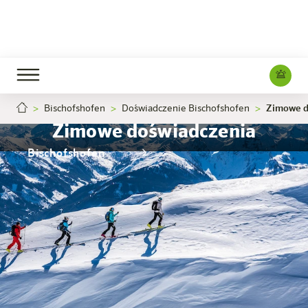
Bischofshofen
Doświadczenie Bischofshofen
Zimowe d
Zimowe doświadczenia
Bischofshofen
Hotel
Pokoje i oferty
Doświadczenie
Info