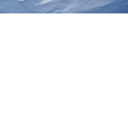
Odkryj magię zimy
Witamy
w Bischofshofen
Bischofshofen to idealne miejsce na zimowe wakacje –
czekają tu na Ciebie ośnieżone górskie panoramy, liczne
sporty zimowe i urokliwe zimowe szlaki turystyczne. W
harry’s home hotel Bischofshofen można połączyć
komfort nowoczesnego hotelu z urozmaiconym
zimowym doświadczeniem. Niezależnie od tego, czy
szukasz wyzwań na stokach narciarskich, doświadczasz
z bliska wyjątkowego charakteru słynnego Turnieju
Czterech Skoczni, wędrujesz przez nietkniętą przyrodę