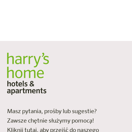
tarasie i odetchnij czystym górskim powietrzem. Ta
mieszanka ciepła i świeżości pobudza krążenie i
zapewnia niezapomniane wrażenia z sauny.
Masz pytania, prośby lub sugestie?
Zawsze chętnie służymy pomocą!
Kliknij tutaj, aby przejść do naszego