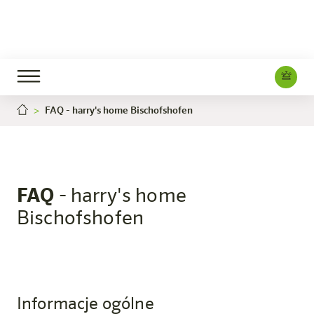
FAQ - harry's home Bischofshofen
Bischofshofen
Hotel
Pokoje i oferty
Doświadczenie
Info
FAQ
- harry's home
Bischofshofen
Informacje ogólne