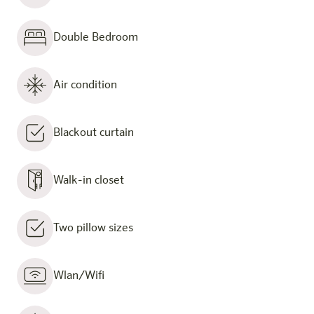
Double Bedroom
Air condition
Blackout curtain
Walk-in closet
Two pillow sizes
Wlan/Wifi