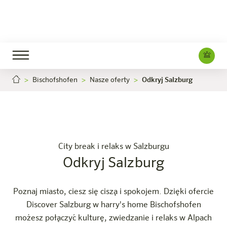
Bischofshofen
Nasze oferty
Odkryj Salzburg
Odkryj Salzburg
Kariera
Bischofshofen
Hotel
Pokoje i oferty
Doświadczenie
Info
City break i relaks w Salzburgu
Odkryj Salzburg
Poznaj miasto, ciesz się ciszą i spokojem. Dzięki ofercie
Discover Salzburg w harry's home Bischofshofen
możesz połączyć kulturę, zwiedzanie i relaks w Alpach