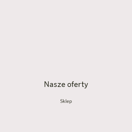
relaksującym odpoczynkiem po wycieczce po mieście.
Czy śniadanie jest wliczone w cenę?
Tak, śniadanie w formie bufetu dla dwóch osób
dorosłych dziennie jest wliczone w cenę.
Nasze oferty
Sklep