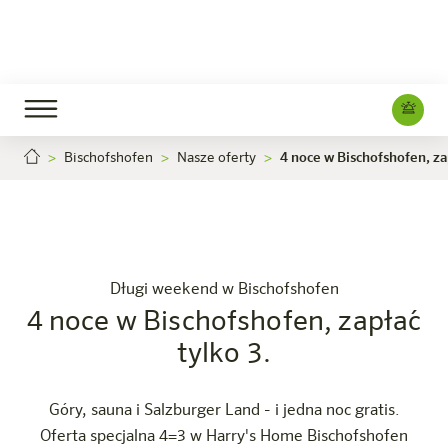
Bischofshofen
Nasze oferty
4 noce w Bischofshofen, za
4 noce w Bischofshofen, zapłać tylko 3.
4 noce w B
Kariera
Bischofshofen
Hotel
Pokoje i oferty
Doświadczenie
Info
Długi weekend w Bischofshofen
4 noce w Bischofshofen, zapłać
tylko 3.
Góry, sauna i Salzburger Land - i jedna noc gratis.
Oferta specjalna 4=3 w Harry's Home Bischofshofen