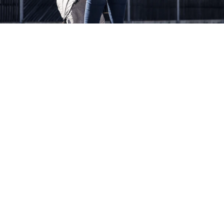
harry's home Bischofshofen
Come trovarci
Dall’autostrada dei Tauri A10, l’harry’s home
Bischofshofen è raggiungibile in pochi minuti.
Se arrivi con i mezzi pubblici, troverai l’hotel proprio
dall’altra parte della strada e in un minuto a piedi sarai
già nella nostra hall!
Un viaggio verde, più verde!
Saremmo lieti se tu facessi la tua parte e viaggiassi in
modo sostenibile. Per questo motivo, alla