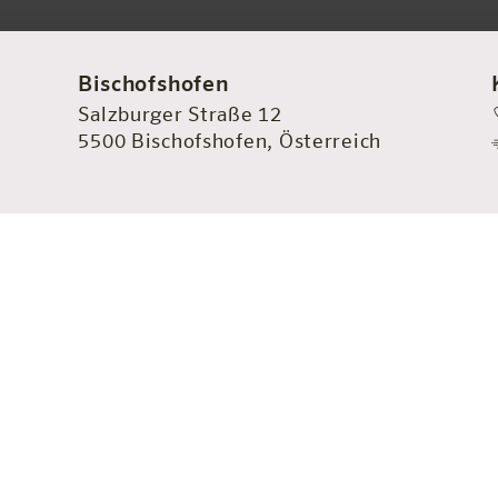
Bischofshofen
Salzburger Straße 12
5500 Bischofshofen, Österreich
!
fen – zahlreiche
ee prägen die Stadt.