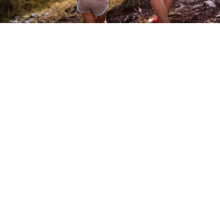
Estate nelle Alpi calcaree di Salisburgo
Benvenuti
a Bischofshofen
Immergiti nella splendida natura circostante, esplora il
paesaggio montano mozzafiato e goditi le attività
all’aperto come l’escursionismo, lo sci e la mountain
bike. Prova la tradizionale ospitalità austriaca, scopri le
specialità culinarie locali e lasciati incantare
dall’atmosfera unica di questo affascinante villaggio.
Bischofshofen offre esperienze indimenticabili per gli
amanti della natura e della vita all’aria aperta.