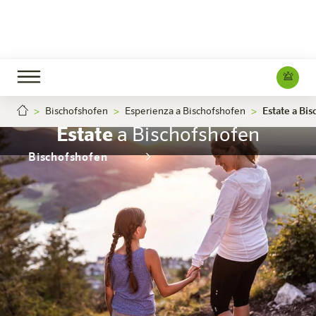
Bischofshofen
Esperienza a Bischofshofen
Estate a Bi
Estate
a Bischofshofen
Bischofshofen
L'hotel
Camere e offerte
Esperienza
Info