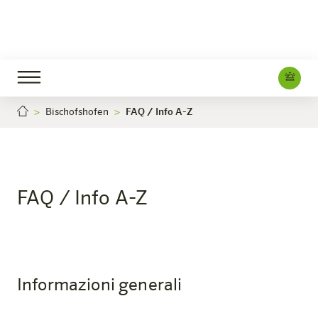
Bischofshofen
FAQ / Info A-Z
Bischofshofen
L'hotel
Camere e offerte
Esperienza
Info
FAQ / Info A-Z
Informazioni generali