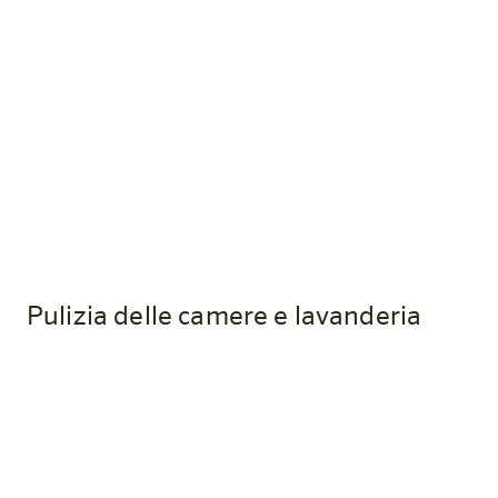
Posso avere degli asciugamani in
più?
Sì, verrà addebitato un costo di € 5,- per gli asciugamani
aggiuntivi.
Pulizia delle camere e lavanderia
Con quale frequenza verrà pulita la
mia camera?
Da harry’s home sei tu stesso a decidere se e quanto