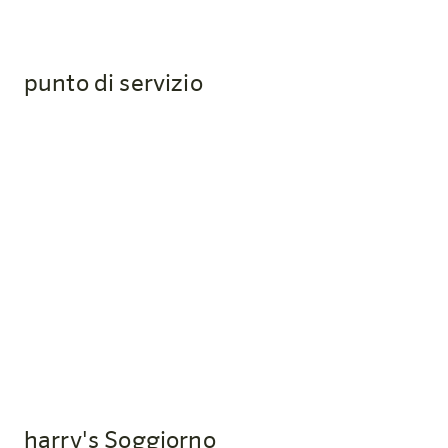
punto di servizio
Qual è il punto di assistenza?
Il punto di servizio al 4° piano ti fornisce tutto ciò di cui
hai bisogno 24 ore su 24: snack, bevande fredde, piccoli
pasti pronti e articoli da toilette. Troverai anche
lavatrici, asciugatrici, un microonde, una macchina
Nespresso e una stazione da stiro.
harry's Soggiorno