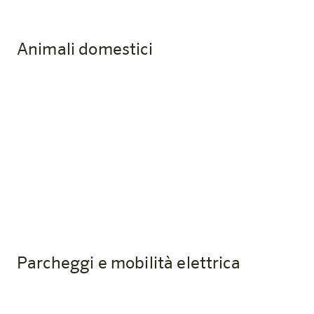
Animali domestici
Posso portare con me il mio animale
domestico?
Sì, il tuo animale domestico è il benvenuto! È previsto
un costo di pulizia di € 15,- al giorno.
Parcheggi e mobilità elettrica