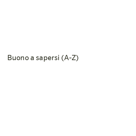
con piacere idee e suggerimenti.
La nostra sostenibilità
Buono a sapersi (A-Z)
Dove posso trovare la farmacia più
vicina?
Marien Apotheke, Bahnhofstraße 5, 5500
Bischofshofen – T +43 6462 2213
Ci sono medici nelle vicinanze?