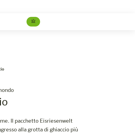
Il mondo dei giganti di ghiaccio
Carriera
cio
 mondo
io
home. Il pacchetto Eisriesenwelt
resso alla grotta di ghiaccio più