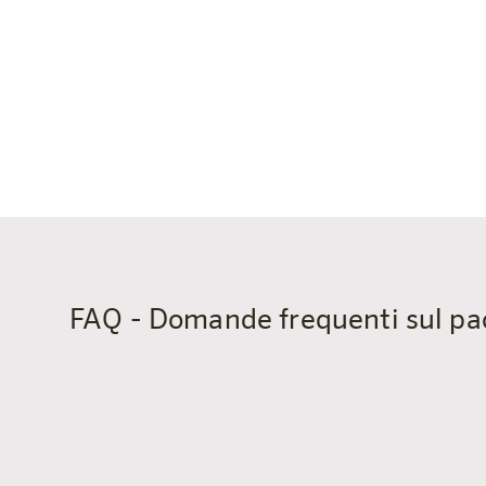
FAQ - Domande frequenti sul pa
Quanto dista l'Eisriesenwelt da Bi
L’Eisriesenwelt di Werfen dista circa 13 chilome