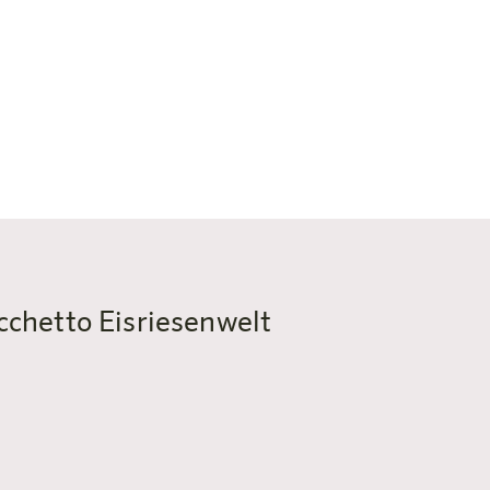
✓ Camere e appartamenti spaziosi con molto spazio
✓ Colazione a buffet per iniziare bene la giornata
✓ WiFi gratuito in tutto l’hotel
✓ Parcheggio sotterraneo disponibile
✓ Animali domestici ammessi
cchetto Eisriesenwelt
schofshofen, l'harry's home?
tri o 20 minuti di auto dall’ harry’s home Bischofshofen.