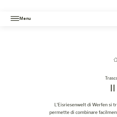
Menu
Il mondo dei giganti di ghiaccio
Bischofshofen
L'hotel
Camere e offerte
Esperienza
Info
Trasc
I
L'Eisriesenwelt di Werfen si tr
permette di combinare facilmente