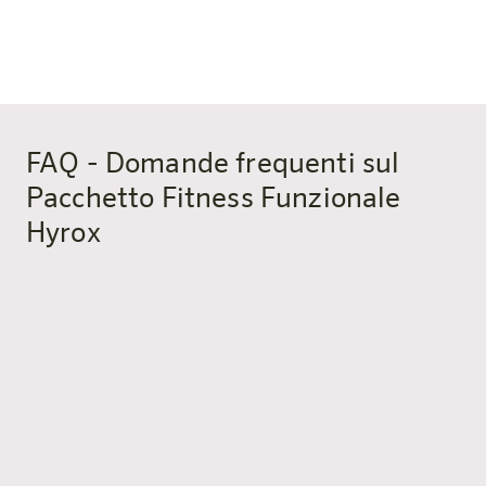
nella sauna
✓
Sportivi di passaggio
che vogliono fare una sosta
attiva lungo l’autostrada A10 dei Tauri
FAQ - Domande frequenti sul
Pacchetto Fitness Funzionale
Hyrox
Cosa comprende esattamente il
pacchetto Hyrox Functional Fitness?
Il pacchetto include un pernottamento presso l’harry’s
home Bischofshofen, un allenamento di fitness
funzionale o Hyrox per 2 adulti (in base al programma e