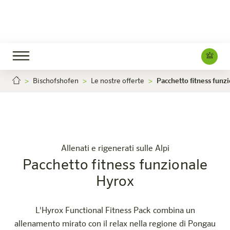
Bischofshofen
Le nostre offerte
Pacchetto fitness funz
Pacchetto fitness funzionale Hyrox
Pacchett
Carriera
Bischofshofen
L'hotel
Camere e offerte
Esperienza
Info
Allenati e rigenerati sulle Alpi
Pacchetto fitness funzionale
Hyrox
L'Hyrox Functional Fitness Pack combina un
allenamento mirato con il relax nella regione di Pongau