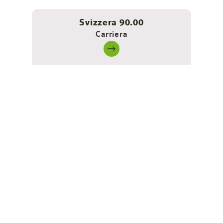
Svizzera 90.00
Carriera
L’offerta include un allenamento Hyrox o di fitness
funzionale secondo il piano di allenamento corrente,
oltre a pernottamento, colazione e accesso alla sauna
nell’ harry’s home a Bischofshofen.
Che sia per prepararsi a una gara HYROX, per un
aumento dell’allenamento in vacanza o semplicemente