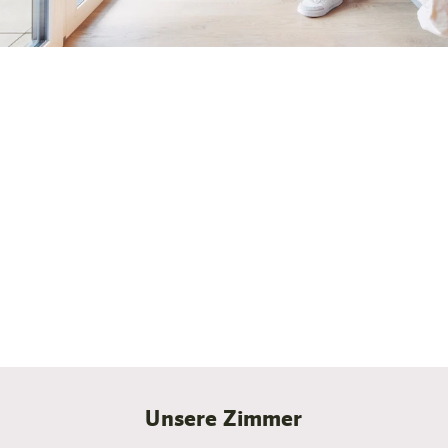
Hotelzimmer, Studio & Apartments in Bischofshofen
Fühl dich wie zuhause.
Für uns ist ein Hotelzimmer mehr als ein Ort zum
Übernachten. Deshalb haben sie schöne Parkettböden
und eine moderne Einrichtung, große Kleiderschränke
und viele kleine Ideen, die das Leben angenehmer
gestalten. Zum Beispiel die perfekte Schallisolierung.
Unsere Zimmer