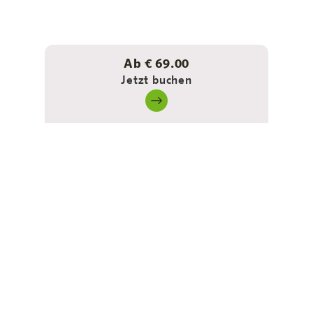
Ab € 69.00
Jetzt buchen
Für alle, die länger bleiben:
Business Traveller,
Projektaufenthalte, Remote
Worker