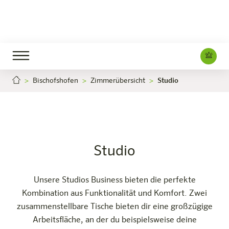
Bischofshofen
Zimmerübersicht
Studio
Studio
Jetzt buchen
Bischofshofen
Das Hotel
Zimmer & Angebote
Erleben
Infos
Studio
Unsere Studios Business bieten die perfekte
Kombination aus Funktionalität und Komfort. Zwei
zusammenstellbare Tische bieten dir eine großzügige
Arbeitsfläche, an der du beispielsweise deine