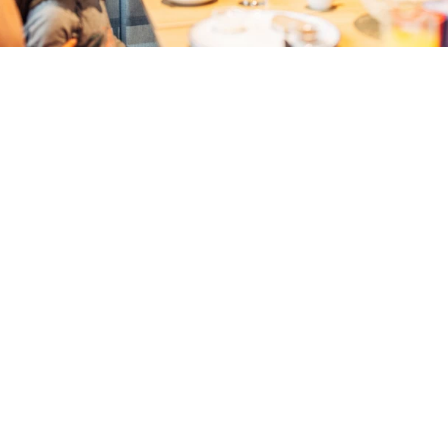
We all are family.
harry’s home heißt Kids und Eltern herzlich willkommen
– auch in Bischofshofen! Unser Kinderhotel ist perfekt
auf eure Bedürfnisse abgestimmt. Wir wissen, was
Familien glücklich macht, denn wir sind selbst eine! Bei
uns zählt, dass ihr euch wie zu Hause fühlt. „Create
your family stay“ – gestaltet bei uns euren
Familienaufenthalt ganz individuell.
Und genau deshalb übernachten Kinder bis inklusive 6
Jahren KOSTENLOS im Zimmer ihrer Begleiter.