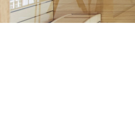
Całodobowa obsługa
Punkt serwisowy
Niezależnie od tego, czy robisz pranie późno w 
czy pijesz kawę: punkt usługowy jest zawsze otwa
stanowisko do prasowania oraz automaty z prze