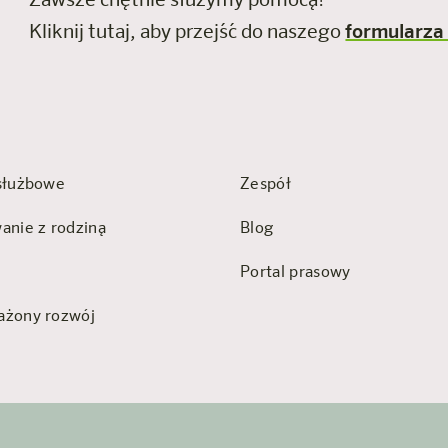
Zawsze chętnie służymy pomocą!
Kliknij tutaj, aby przejść do naszego
formularza
służbowe
Zespół
anie z rodziną
Blog
Portal prasowy
żony rozwój