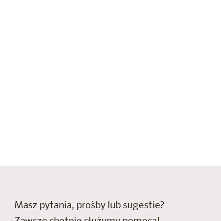
utdooru
ycieczek rowerowych i
rowerów i sprzętu
naprawy oraz
również udzielić
rowych w regionie. Sprzęt
 w korzystnej cenie, a
Masz pytania, prośby lub sugestie?