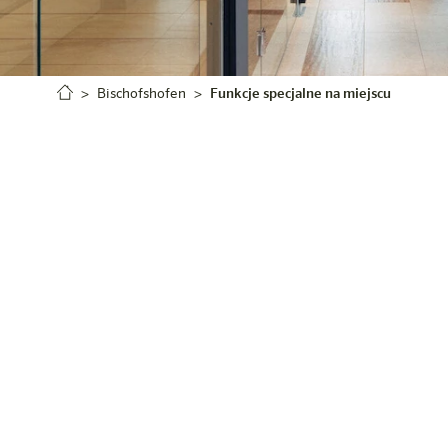
Bischofshofen
Funkcje specjalne na miejscu
nocy, kupujesz przekąski
rty. Pralki, suszarki,
kąskami i napojami