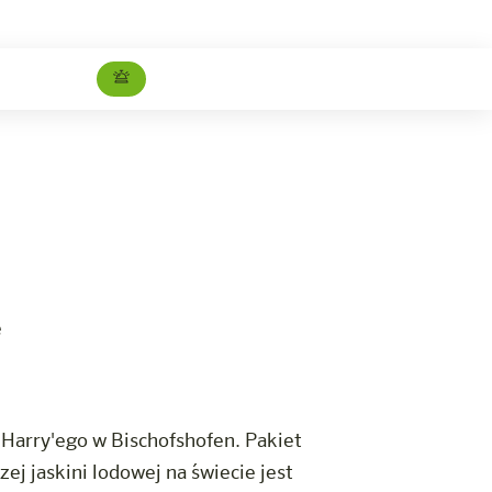
Świat lodowych gigantów
Kariera
e
Harry'ego w Bischofshofen. Pakiet
j jaskini lodowej na świecie jest