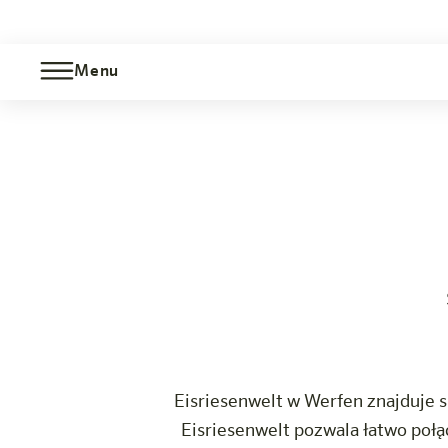
Menu
Świat lodowych gigantów
Bischofshofen
Hotel
Pokoje i oferty
Doświadczenie
Info
Eisriesenwelt w Werfen znajduje 
Eisriesenwelt pozwala łatwo połą