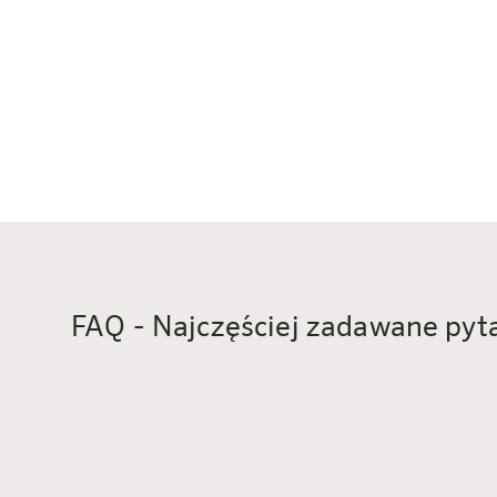
FAQ - Najczęściej zadawane pyta
Jak daleko znajduje się Eisriesenw
Eisriesenwelt w Werfen znajduje się około 13 