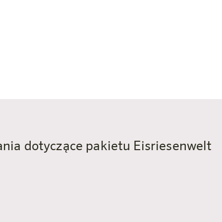
✓ Przestronne pokoje i mieszkania z dużą ilością miejsc
✓ Śniadanie w formie bufetu na dobry początek dnia
✓ Bezpłatne WiFi w całym hotelu
✓ Dostępny podziemny parking
✓ Zwierzęta mile widziane
nia dotyczące pakietu Eisriesenwelt
elt od rodzinnego Bischofshofen Harry'e
kilometrów lub 20 minut jazdy samochodem od domu Harr