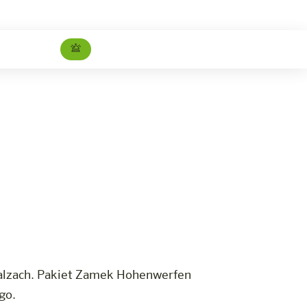
Pakiet Zamek Hohenwerfen
Kariera
 Salzach. Pakiet Zamek Hohenwerfen
go.