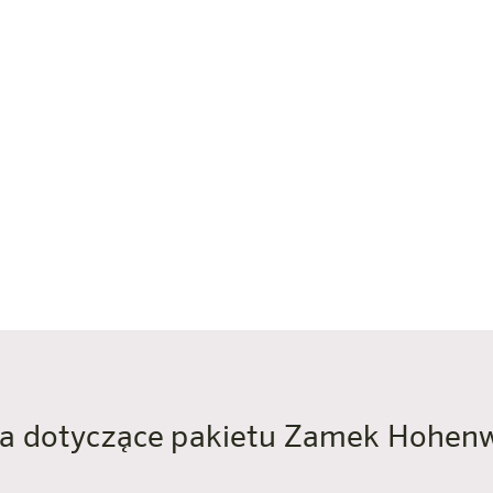
dziennie 9:00-18:00
torek-niedziela 9:30-16:00 (zamknięte w poniedziałki)
ieniu lasu) lub wyciągiem osobowym
hofshofen: ok. 20 minut samochodem (Werfen)
ci umierają sami” (Where Eagles Dare)
u
ia dotyczące pakietu Zamek Hohen