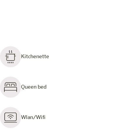
Kitchenette
Queen bed
Wlan/Wifi