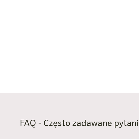
Połowa lipca – połowa sierpnia: co
Kwiecień, październik, listopad: w
Wejście: pieszo (ok. 15 minut, w c
Odległość od domu Harry’ego Bisc
Adres: Burgstraße 2, 5450 Werfen
Plan filmowy: znany m.in. z „Agen
Wszystkie informacje o zamk
FAQ - Często zadawane pytan