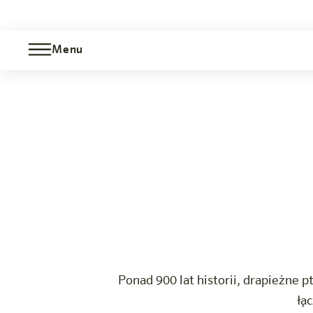
Menu
Pakiet Zamek Hohenwerfen
Bischofshofen
Hotel
Pokoje i oferty
Doświadczenie
Info
Ponad 900 lat historii, drapieżne
łą