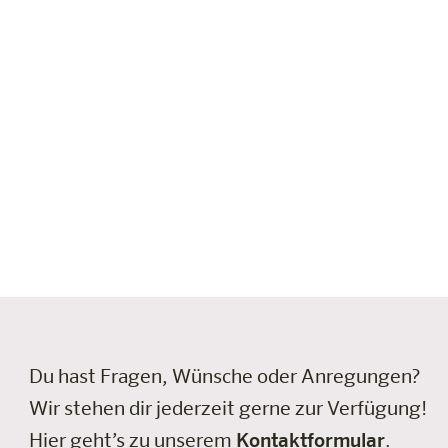
Unsere Zimmer
n und modernem Mobiliar ausgestattet. Große Kleiders
efühl. Alle Kategorien verfügen über Klimaanlage, kost
fahren
Sport.
Du hast Fragen, Wünsche oder Anregungen?
Wir stehen dir jederzeit gerne zur Verfügung!
Hier geht’s zu unserem
Kontaktformular
.