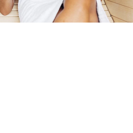
 nur wenige Schritte vom Bahnhof
 voll ausgestatteten Küchen sowie
 die Fußgängerzone als auch das