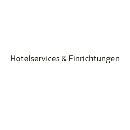
tadion und die umliegenden Skigebiete schnell erreichb
wichtigen Informationen zum Hotel.
Hotelservices & Einrichtungen
Frühstückszeite
Montag bis Freitag