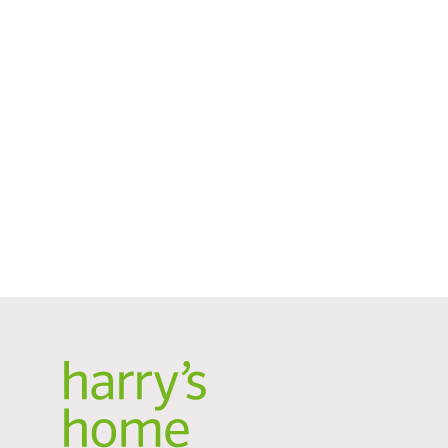
Die Zimmer sind mit Parkettböde
sorgen für ein behagliches Wohng
Standardzimmer
Mehr er