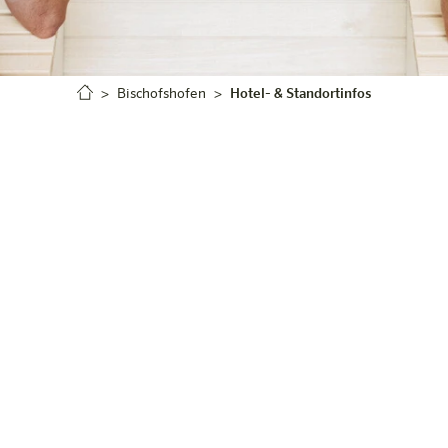
Bischofshofen
Hotel- & Standortinfos
harry's home Bischofshofen
Alles auf einen Blick
liegt mitten im Zentrum der sportlichen Kleinstadt und
 bietet großzügige Zimmer, Studios und Apartments mit
mit Panoramablick. Dank der zentralen Lage sind sowohl