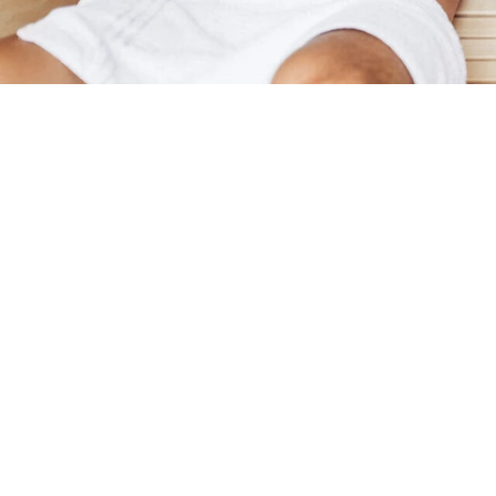
Das harry’s home Bischofshofen 
entfernt. Das moderne Stadthotel
ein eigenes Wellness-Refugium 